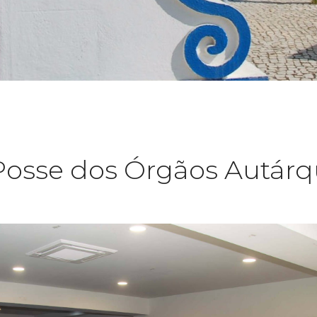
osse dos Órgãos Autárq