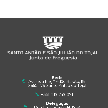
Sede
Avenida Eng.º Adão Barata, 18
2660-179 Santo Antão do Tojal
+351 219 749 071
Delegação
Rua 1.º de Maio (EN115-5)