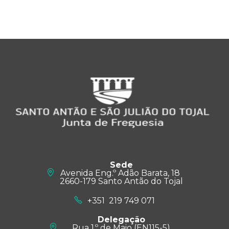
Sede
Avenida Eng.º Adão Barata, 18
2660-179 Santo Antão do Tojal
+351 219 749 071
Delegação
Rua 1.º de Maio (EN115-5)